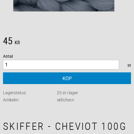
45
KR
Antal
st
KÖP
Lagerstatus
25 st i lager
Artikelnr
skfichecv
SKIFFER - CHEVIOT 100G