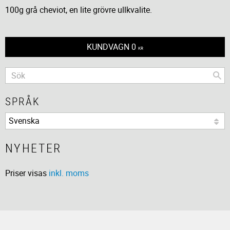
100g grå cheviot, en lite grövre ullkvalite.
KUNDVAGN
0
KR
SPRÅK
NYHETER
Priser visas
inkl. moms