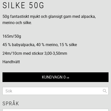
SILKE 50G
50g fantastiskt mjukt och glansigt garn med alpacka,
merino och silke.
165m/50g
45 % babyalpacka, 40 % merino, 15 % silke
24m/10cm med stickor 3,00-3,50mm
Handtvätt
KUNDVAGN
0
KR
SPRÅK