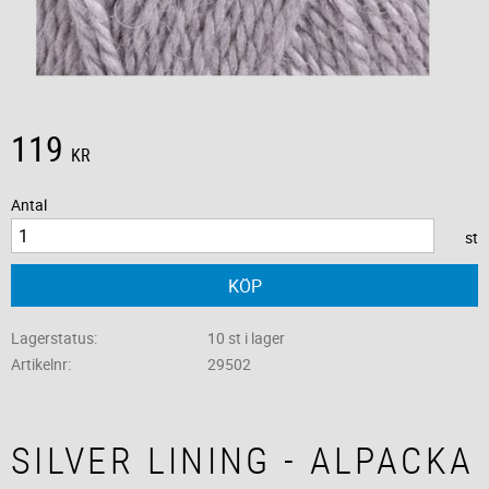
119
KR
Antal
st
KÖP
Lagerstatus
10 st i lager
Artikelnr
29502
SILVER LINING - ALPACKA