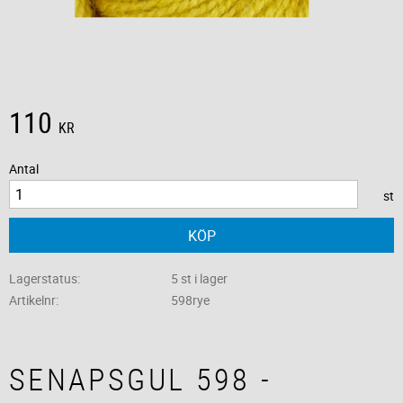
110
KR
Antal
st
KÖP
Lagerstatus
5 st i lager
Artikelnr
598rye
SENAPSGUL 598 -