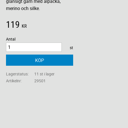
glansigt garn med alpacka,
merino och silke.
119
KR
Antal
st
KÖP
Lagerstatus
11 st i lager
Artikelnr
29501