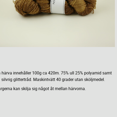
 härva innehåller 100g ca 420m. 75% ull 25% polyamid samt
 silvrig glittertråd. Maskintvätt 40 grader utan sköljmedel.
rgerna kan skilja sig något åt mellan härvorna.