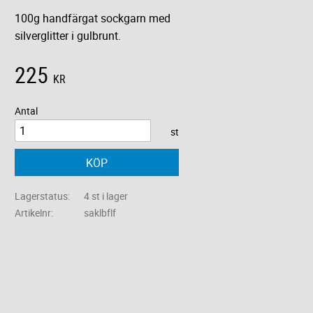
100g handfärgat sockgarn med
silverglitter i gulbrunt.
225
KR
Antal
st
KÖP
Lagerstatus
4 st i lager
Artikelnr
saklbflf