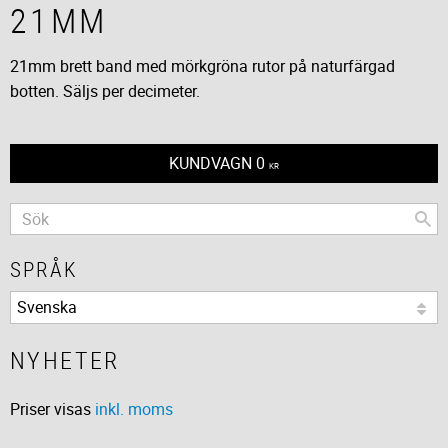
21MM
21mm brett band med mörkgröna rutor på naturfärgad
botten. Säljs per decimeter.
KUNDVAGN
0
KR
SPRÅK
NYHETER
Priser visas
inkl. moms