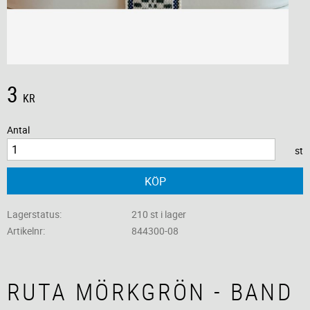
3
KR
Antal
st
KÖP
Lagerstatus
210 st i lager
Artikelnr
844300-08
RUTA MÖRKGRÖN - BAND