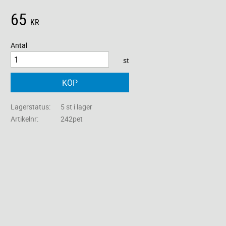
65
KR
Antal
st
KÖP
Lagerstatus
5 st i lager
Artikelnr
242pet