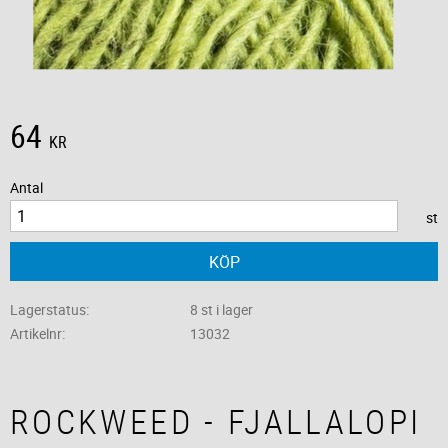
64
KR
Antal
st
KÖP
Lagerstatus
8 st i lager
Artikelnr
13032
ROCKWEED - FJALLALOPI