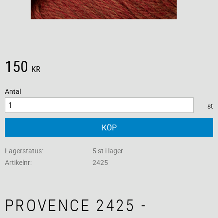
150
KR
Antal
st
KÖP
Lagerstatus
5 st i lager
Artikelnr
2425
PROVENCE 2425 -