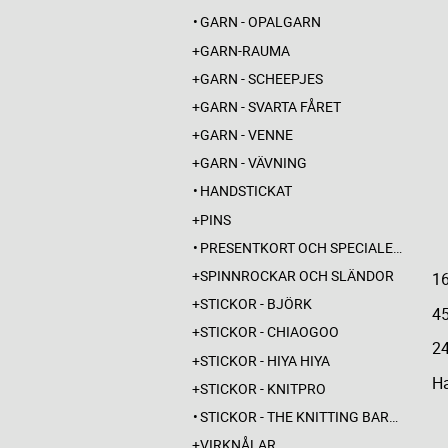
GARN - OPALGARN
GARN-RAUMA
GARN - SCHEEPJES
GARN - SVARTA FÅRET
GARN - VENNE
GARN - VÄVNING
HANDSTICKAT
PINS
PRESENTKORT OCH SPECIALERBJUDANDEN
SPINNROCKAR OCH SLÄNDOR
1
STICKOR - BJÖRK
45
STICKOR - CHIAOGOO
2
STICKOR - HIYA HIYA
Ha
STICKOR - KNITPRO
STICKOR - THE KNITTING BARBER
VIRKNÅLAR