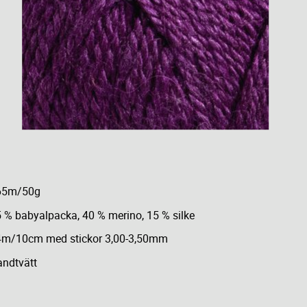
65m/50g
 % babyalpacka, 40 % merino, 15 % silke
4m/10cm med stickor 3,00-3,50mm
ndtvätt