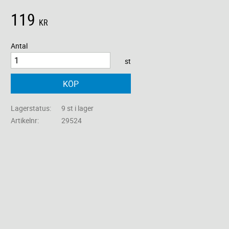
119
KR
Antal
st
KÖP
Lagerstatus
9 st i lager
Artikelnr
29524