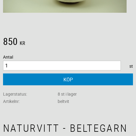
850
KR
Antal
st
KÖP
Lagerstatus
8 st i lager
Artikelnr
beltvit
NATURVITT - BELTEGARN