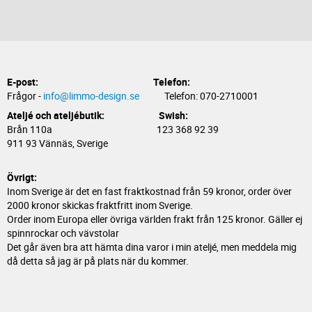
E-post:
Telefon:
Frågor -
info@limmo-design.se
Telefon: 070-2710001
Ateljé och ateljébutik: Swish:
Brån 110a 123 368 92 39
911 93 Vännäs, Sverige
Övrigt:
Inom Sverige är det en fast fraktkostnad från 59 kronor, order över
2000 kronor skickas fraktfritt inom Sverige.
Order inom Europa eller övriga världen frakt från 125 kronor. Gäller ej
spinnrockar och vävstolar
Det går även bra att hämta dina varor i min ateljé, men meddela mig
då detta så jag är på plats när du kommer.