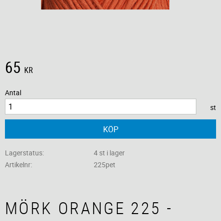
65
KR
Antal
st
KÖP
Lagerstatus
4 st i lager
Artikelnr
225pet
MÖRK ORANGE 225 -