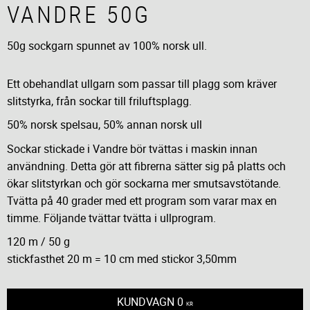
VANDRE 50G
50g sockgarn spunnet av 100% norsk ull.
Ett obehandlat ullgarn som passar till plagg som kräver
slitstyrka, från sockar till friluftsplagg.
50% norsk spelsau, 50% annan norsk ull
Sockar stickade i Vandre bör tvättas i maskin innan
användning. Detta gör att fibrerna sätter sig på platts och
ökar slitstyrkan och gör sockarna mer smutsavstötande.
Tvätta på 40 grader med ett program som varar max en
timme. Följande tvättar tvätta i ullprogram.
120 m / 50 g
stickfasthet 20 m = 10 cm med stickor 3,50mm
KUNDVAGN
0
KR