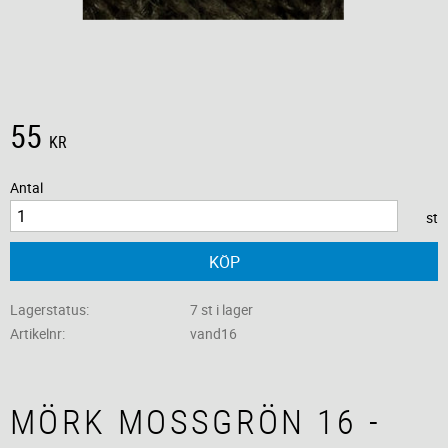
55
KR
Antal
st
KÖP
Lagerstatus
7 st i lager
Artikelnr
vand16
MÖRK MOSSGRÖN 16 -