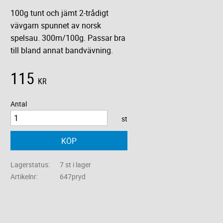
100g tunt och jämt 2-trådigt
vävgarn spunnet av norsk
spelsau. 300m/100g. Passar bra
till bland annat bandvävning.
115
KR
Antal
st
KÖP
Lagerstatus
7 st i lager
Artikelnr
647pryd