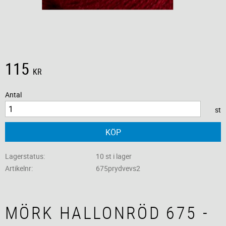
115
KR
Antal
st
KÖP
Lagerstatus
10 st i lager
Artikelnr
675prydvevs2
MÖRK HALLONRÖD 675 -