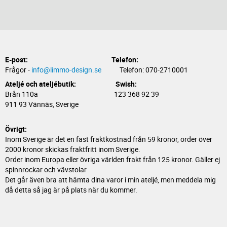
E-post:
Telefon:
Frågor -
info@limmo-design.se
Telefon: 070-2710001
Ateljé och ateljébutik: Swish:
Brån 110a 123 368 92 39
911 93 Vännäs, Sverige
Övrigt:
Inom Sverige är det en fast fraktkostnad från 59 kronor, order över
2000 kronor skickas fraktfritt inom Sverige.
Order inom Europa eller övriga världen frakt från 125 kronor. Gäller ej
spinnrockar och vävstolar
Det går även bra att hämta dina varor i min ateljé, men meddela mig
då detta så jag är på plats när du kommer.