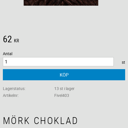
62
KR
Antal
st
KÖP
Lagerstatus
13 st i lager
Artikelnr
Fivel403
MÖRK CHOKLAD