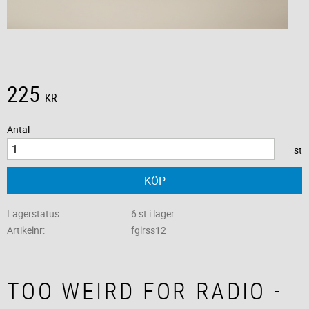
225
KR
Antal
st
KÖP
Lagerstatus
6 st i lager
Artikelnr
fglrss12
TOO WEIRD FOR RADIO -