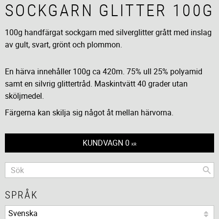
SOCKGARN GLITTER 100G
100g handfärgat sockgarn med silverglitter grått med inslag
av gult, svart, grönt och plommon.
En härva innehåller 100g ca 420m. 75% ull 25% polyamid
samt en silvrig glittertråd. Maskintvätt 40 grader utan
sköljmedel.
Färgerna kan skilja sig något åt mellan härvorna.
KUNDVAGN
0
KR
SPRÅK