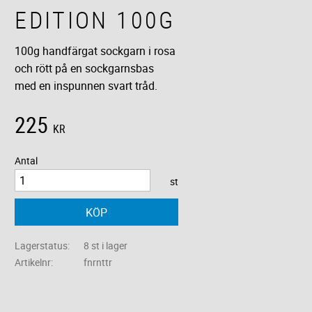
EDITION 100G
100g handfärgat sockgarn i rosa
och rött på en sockgarnsbas
med en inspunnen svart tråd.
225
KR
Antal
st
KÖP
Lagerstatus
8 st i lager
Artikelnr
fnrnttr