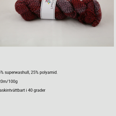
% superwashull, 25% polyamid.
20m/100g
skintvättbart i 40 grader