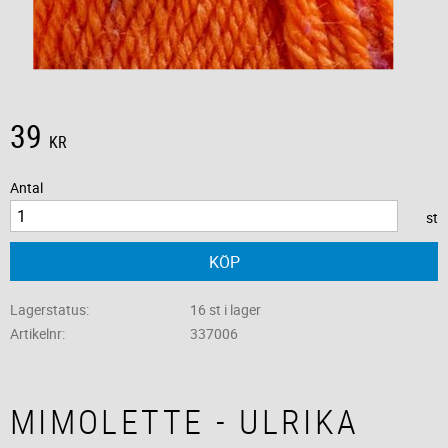
39
KR
Antal
st
KÖP
Lagerstatus
16 st i lager
Artikelnr
337006
MIMOLETTE - ULRIKA