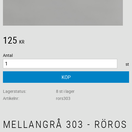
125
KR
Antal
st
KÖP
Lagerstatus
8 st i lager
Artikelnr
rors303
MELLANGRÅ 303 - RÖROS