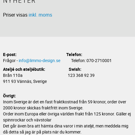
NYHETER
Priser visas
inkl. moms
E-post:
Telefon:
Frågor -
info@limmo-design.se
Telefon: 070-2710001
Ateljé och ateljébutik: Swish:
Brån 110a 123 368 92 39
911 93 Vännäs, Sverige
Övrigt:
Inom Sverige är det en fast fraktkostnad från 59 kronor, order över
2000 kronor skickas fraktfritt inom Sverige.
Order inom Europa eller övriga världen frakt från 125 kronor. Gäller ej
spinnrockar och vävstolar
Det går även bra att hämta dina varor i min ateljé, men meddela mig
då detta så jag är på plats när du kommer.