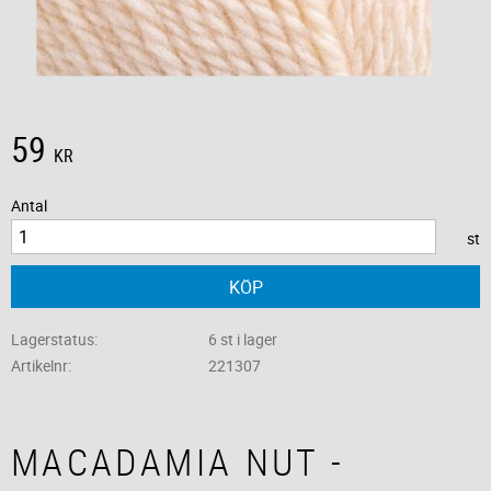
59
KR
Antal
st
KÖP
Lagerstatus
6 st i lager
Artikelnr
221307
MACADAMIA NUT -