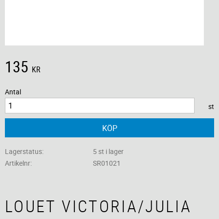
135
KR
Antal
st
KÖP
Lagerstatus
5 st i lager
Artikelnr
SR01021
LOUET VICTORIA/JULIA