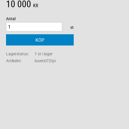
10 000
KR
Antal
st
KÖP
Lagerstatus
1 st i lager
Artikelnr
louetxl72tpi