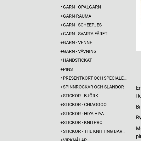
GARN - OPALGARN
GARN-RAUMA
GARN - SCHEEPJES
GARN - SVARTA FÅRET
GARN - VENNE
GARN - VÄVNING
HANDSTICKAT
PINS
PRESENTKORT OCH SPECIALERBJUDANDEN
SPINNROCKAR OCH SLÄNDOR
En
fl
STICKOR - BJÖRK
STICKOR - CHIAOGOO
Br
STICKOR - HIYA HIYA
Ry
STICKOR - KNITPRO
Me
STICKOR - THE KNITTING BARBER
pi
VIRKNÅLAR