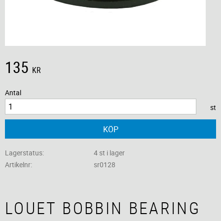
135
KR
Antal
st
KÖP
Lagerstatus
4 st i lager
Artikelnr
sr0128
LOUET BOBBIN BEARING