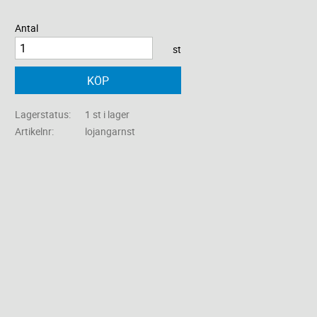
Antal
st
KÖP
Lagerstatus
1 st i lager
Artikelnr
lojangarnst