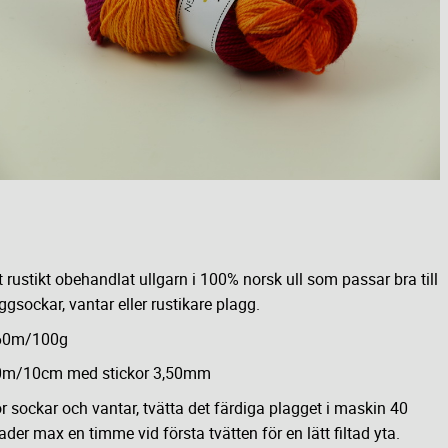
t rustikt obehandlat ullgarn i 100% norsk ull som passar bra till
ggsockar, vantar eller rustikare plagg.
60m/100g
0m/10cm med stickor 3,50mm
r sockar och vantar, tvätta det färdiga plagget i maskin 40
ader max en timme vid första tvätten för en lätt filtad yta.