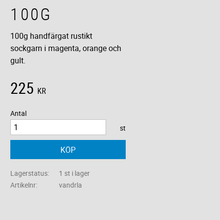
100G
100g handfärgat rustikt
sockgarn i magenta, orange och
gult.
225
KR
Antal
st
KÖP
Lagerstatus
1 st i lager
Artikelnr
vandrla