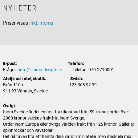
NYHETER
Priser visas
inkl. moms
E-post:
Telefon:
Frågor -
info@limmo-design.se
Telefon: 070-2710001
Ateljé och ateljébutik: Swish:
Brån 110a 123 368 92 39
911 93 Vännäs, Sverige
Övrigt:
Inom Sverige är det en fast fraktkostnad från 59 kronor, order över
2000 kronor skickas fraktfritt inom Sverige.
Order inom Europa eller övriga världen frakt från 125 kronor. Gäller ej
spinnrockar och vävstolar
Det går även bra att hämta dina varor i min ateljé, men meddela mig