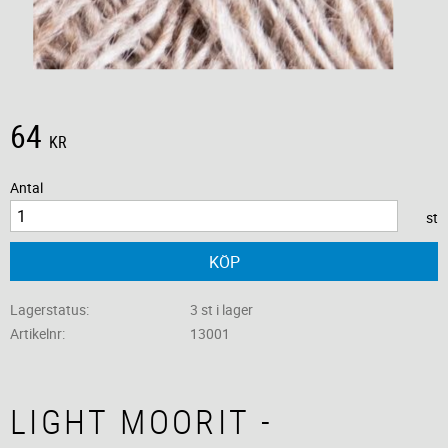
64
KR
Antal
st
KÖP
Lagerstatus
3 st i lager
Artikelnr
13001
LIGHT MOORIT -