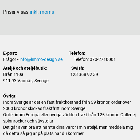
Priser visas
inkl. moms
E-post:
Telefon:
Frågor -
info@limmo-design.se
Telefon: 070-2710001
Ateljé och ateljébutik: Swish:
Brån 110a 123 368 92 39
911 93 Vännäs, Sverige
Övrigt:
Inom Sverige är det en fast fraktkostnad från 59 kronor, order över
2000 kronor skickas fraktfritt inom Sverige.
Order inom Europa eller övriga världen frakt från 125 kronor. Gäller ej
spinnrockar och vävstolar
Det går även bra att hämta dina varor i min ateljé, men meddela mig
då detta så jag är på plats när du kommer.