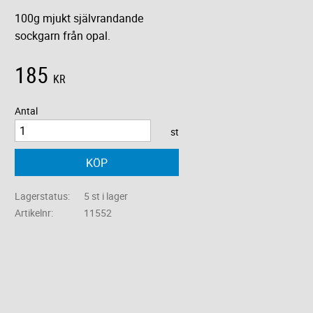
100g mjukt självrandande
sockgarn från opal.
185
KR
Antal
st
KÖP
Lagerstatus
5 st i lager
Artikelnr
11552