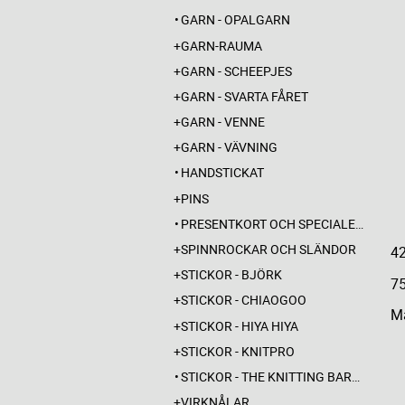
GARN - OPALGARN
GARN-RAUMA
GARN - SCHEEPJES
GARN - SVARTA FÅRET
GARN - VENNE
GARN - VÄVNING
HANDSTICKAT
PINS
PRESENTKORT OCH SPECIALERBJUDANDEN
SPINNROCKAR OCH SLÄNDOR
4
STICKOR - BJÖRK
7
STICKOR - CHIAOGOO
Ma
STICKOR - HIYA HIYA
STICKOR - KNITPRO
STICKOR - THE KNITTING BARBER
VIRKNÅLAR