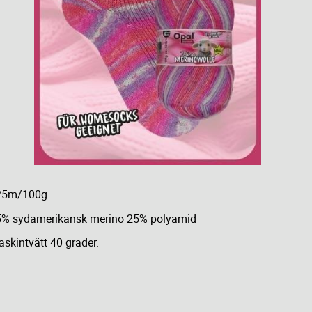
25m/100g
5% sydamerikansk merino 25% polyamid
skintvätt 40 grader.