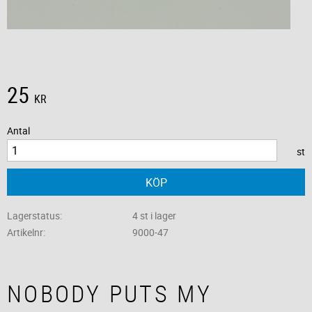
25
KR
Antal
st
KÖP
Lagerstatus
4 st i lager
Artikelnr
9000-47
NOBODY PUTS MY