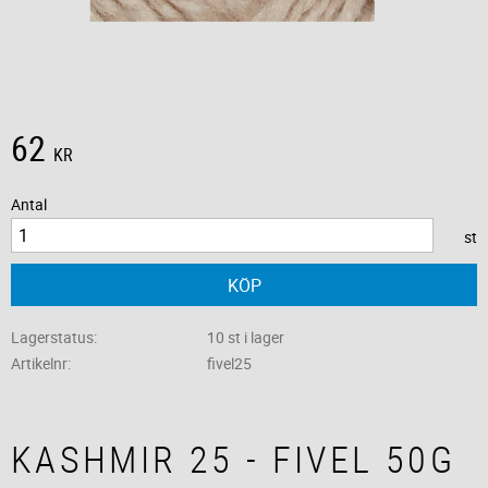
62
KR
Antal
st
KÖP
Lagerstatus
10 st i lager
Artikelnr
fivel25
KASHMIR 25 - FIVEL 50G