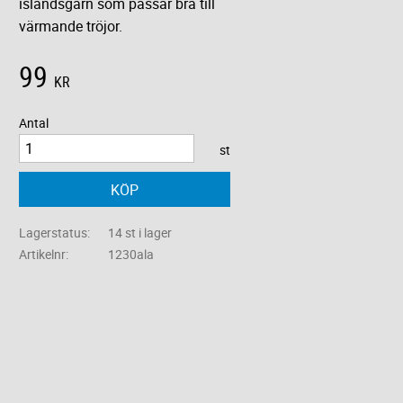
islandsgarn som passar bra till
värmande tröjor.
99
KR
Antal
st
KÖP
Lagerstatus
14 st i lager
Artikelnr
1230ala