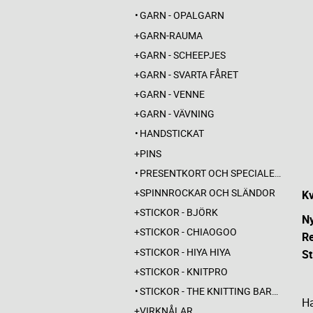
GARN - OPALGARN
GARN-RAUMA
GARN - SCHEEPJES
GARN - SVARTA FÅRET
GARN - VENNE
GARN - VÄVNING
HANDSTICKAT
PINS
PRESENTKORT OCH SPECIALERBJUDANDEN
SPINNROCKAR OCH SLÄNDOR
Kv
STICKOR - BJÖRK
N
STICKOR - CHIAOGOO
R
STICKOR - HIYA HIYA
St
STICKOR - KNITPRO
STICKOR - THE KNITTING BARBER
Ha
VIRKNÅLAR