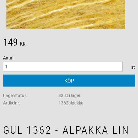
149
KR
Antal
st
KÖP
Lagerstatus
43 st i lager
Artikelnr
1362alpakka
GUL 1362 - ALPAKKA LIN