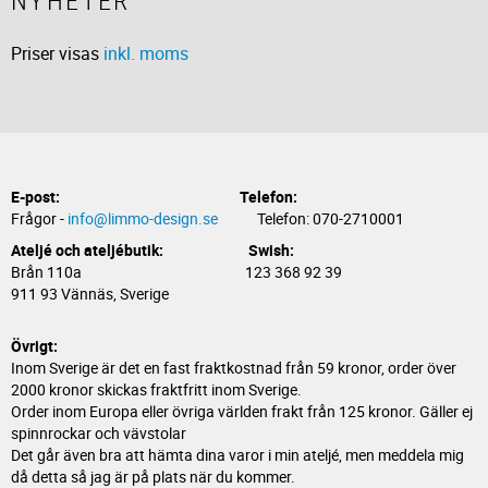
NYHETER
Priser visas
inkl. moms
E-post:
Telefon:
Frågor -
info@limmo-design.se
Telefon: 070-2710001
Ateljé och ateljébutik: Swish:
Brån 110a 123 368 92 39
911 93 Vännäs, Sverige
Övrigt:
Inom Sverige är det en fast fraktkostnad från 59 kronor, order över
2000 kronor skickas fraktfritt inom Sverige.
Order inom Europa eller övriga världen frakt från 125 kronor. Gäller ej
spinnrockar och vävstolar
Det går även bra att hämta dina varor i min ateljé, men meddela mig
då detta så jag är på plats när du kommer.