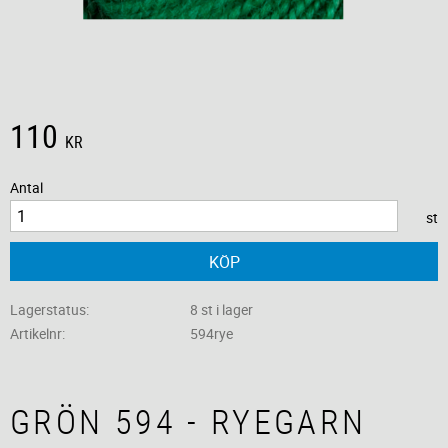
110
KR
Antal
st
KÖP
Lagerstatus
8 st i lager
Artikelnr
594rye
GRÖN 594 - RYEGARN