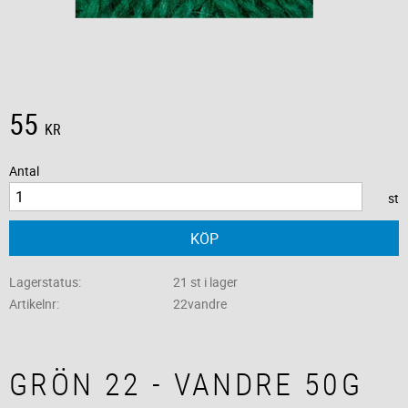
55
KR
Antal
st
KÖP
Lagerstatus
21 st i lager
Artikelnr
22vandre
GRÖN 22 - VANDRE 50G