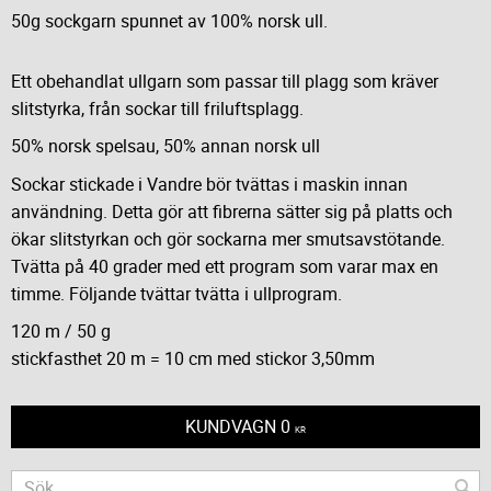
50g sockgarn spunnet av 100% norsk ull.
Ett obehandlat ullgarn som passar till plagg som kräver
slitstyrka, från sockar till friluftsplagg.
50% norsk spelsau, 50% annan norsk ull
Sockar stickade i Vandre bör tvättas i maskin innan
användning. Detta gör att fibrerna sätter sig på platts och
ökar slitstyrkan och gör sockarna mer smutsavstötande.
Tvätta på 40 grader med ett program som varar max en
timme. Följande tvättar tvätta i ullprogram.
120 m / 50 g
stickfasthet 20 m = 10 cm med stickor 3,50mm
KUNDVAGN
0
KR