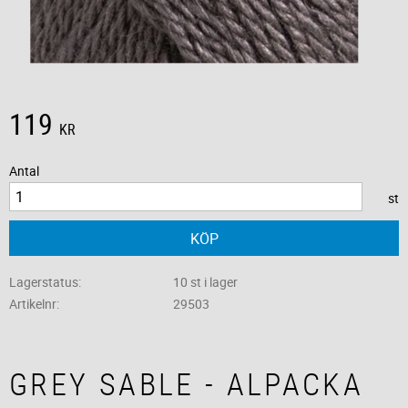
119
KR
Antal
st
KÖP
Lagerstatus
10 st i lager
Artikelnr
29503
GREY SABLE - ALPACKA