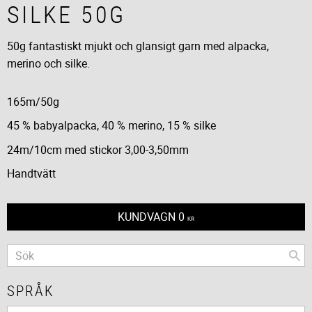
SILKE 50G
50g fantastiskt mjukt och glansigt garn med alpacka,
merino och silke.
165m/50g
45 % babyalpacka, 40 % merino, 15 % silke
24m/10cm med stickor 3,00-3,50mm
Handtvätt
KUNDVAGN
0
KR
SPRÅK