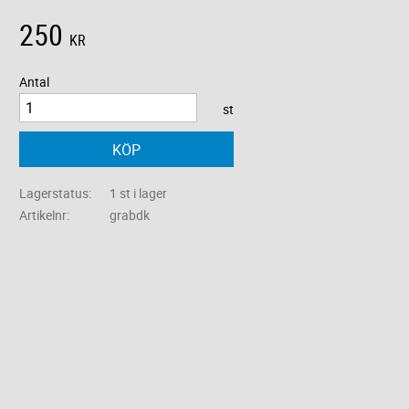
250
KR
Antal
st
KÖP
Lagerstatus
1 st i lager
Artikelnr
grabdk