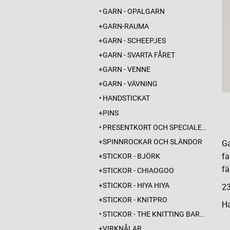
GARN - OPALGARN
GARN-RAUMA
GARN - SCHEEPJES
GARN - SVARTA FÅRET
GARN - VENNE
GARN - VÄVNING
HANDSTICKAT
PINS
PRESENTKORT OCH SPECIALERBJUDANDEN
SPINNROCKAR OCH SLÄNDOR
Ga
fa
STICKOR - BJÖRK
fä
STICKOR - CHIAOGOO
STICKOR - HIYA HIYA
2
STICKOR - KNITPRO
Ha
STICKOR - THE KNITTING BARBER
VIRKNÅLAR