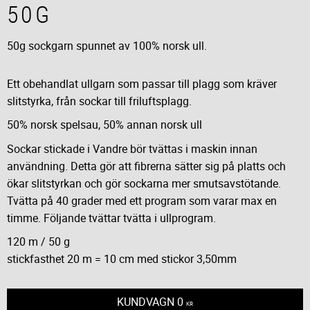
50G
50g sockgarn spunnet av 100% norsk ull.
Ett obehandlat ullgarn som passar till plagg som kräver
slitstyrka, från sockar till friluftsplagg.
50% norsk spelsau, 50% annan norsk ull
Sockar stickade i Vandre bör tvättas i maskin innan
användning. Detta gör att fibrerna sätter sig på platts och
ökar slitstyrkan och gör sockarna mer smutsavstötande.
Tvätta på 40 grader med ett program som varar max en
timme. Följande tvättar tvätta i ullprogram.
120 m / 50 g
stickfasthet 20 m = 10 cm med stickor 3,50mm
KUNDVAGN
0
KR