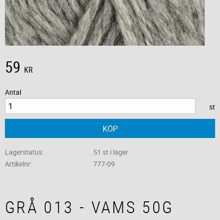
59
KR
Antal
st
KÖP
Lagerstatus
51 st i lager
Artikelnr
777-09
GRÅ 013 - VAMS 50G