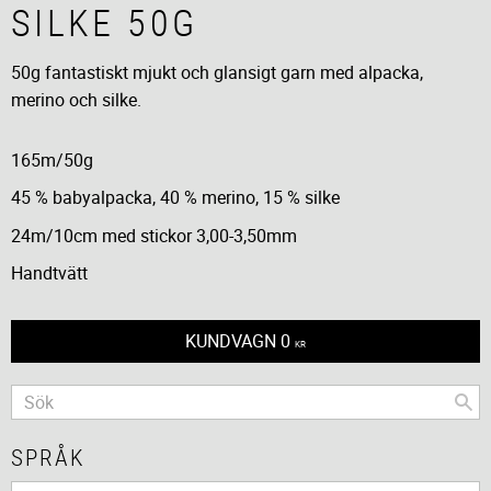
SILKE 50G
50g fantastiskt mjukt och glansigt garn med alpacka,
merino och silke.
165m/50g
45 % babyalpacka, 40 % merino, 15 % silke
24m/10cm med stickor 3,00-3,50mm
Handtvätt
KUNDVAGN
0
KR
SPRÅK