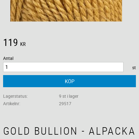
119
KR
Antal
st
KÖP
Lagerstatus
9 st i lager
Artikelnr
29517
GOLD BULLION - ALPACKA