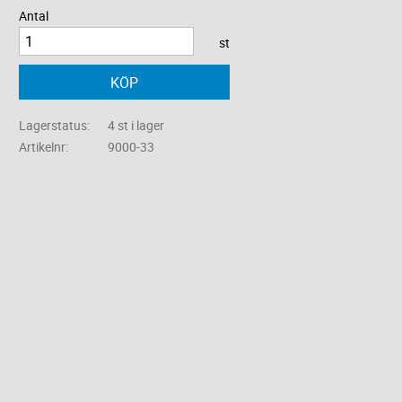
Antal
st
KÖP
Lagerstatus
4 st i lager
Artikelnr
9000-33