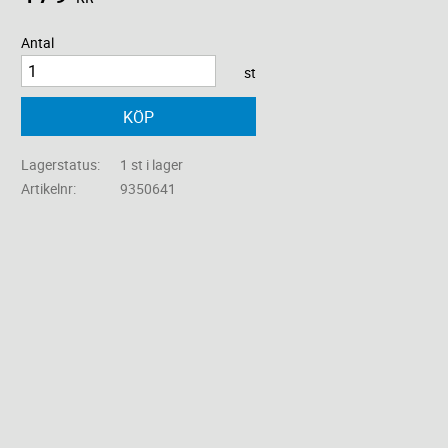
Antal
st
KÖP
Lagerstatus
1 st i lager
Artikelnr
9350641