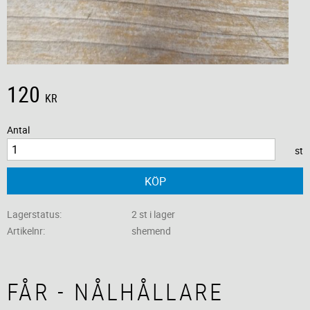
120
KR
Antal
st
KÖP
Lagerstatus
2 st i lager
Artikelnr
shemend
FÅR - NÅLHÅLLARE