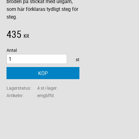
broderi på stickat med ullgarn,
som här förklaras tydligt steg för
steg.
435
KR
Antal
st
KÖP
Lagerstatus
4 st i lager
Artikelnr
emgbffd