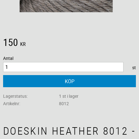
150
KR
Antal
st
KÖP
Lagerstatus
1 st i lager
Artikelnr
8012
DOESKIN HEATHER 8012 -