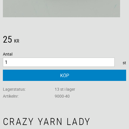
25
KR
Antal
st
KÖP
Lagerstatus
13 st i lager
Artikelnr
9000-40
CRAZY YARN LADY