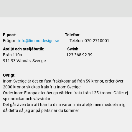
E-post:
Telefon:
Frågor -
info@limmo-design.se
Telefon: 070-2710001
Ateljé och ateljébutik: Swish:
Brån 110a 123 368 92 39
911 93 Vännäs, Sverige
Övrigt:
Inom Sverige är det en fast fraktkostnad från 59 kronor, order över
2000 kronor skickas fraktfritt inom Sverige.
Order inom Europa eller övriga världen frakt från 125 kronor. Gäller ej
spinnrockar och vävstolar
Det går även bra att hämta dina varor i min ateljé, men meddela mig
då detta så jag är på plats när du kommer.