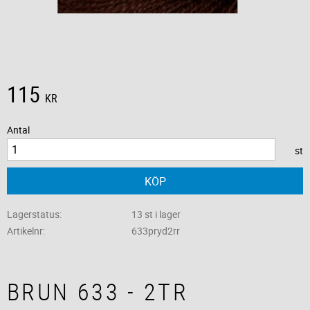
115
KR
Antal
st
KÖP
Lagerstatus
13 st i lager
Artikelnr
633pryd2rr
BRUN 633 - 2TR