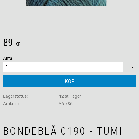
89
KR
Antal
st
KÖP
Lagerstatus
12 st i lager
Artikelnr
56-786
BONDEBLÅ 0190 - TUMI