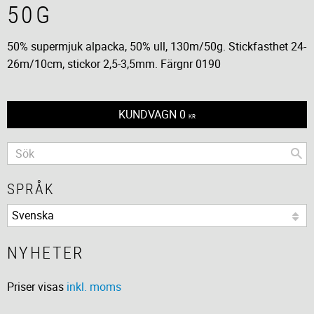
50G
50% supermjuk alpacka, 50% ull, 130m/50g​. Stickfasthet 24-
26m/10cm, stickor 2,5-3,5mm.​ Färgnr 0190
KUNDVAGN
0
KR
SPRÅK
NYHETER
Priser visas
inkl. moms