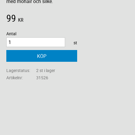
med mohair och silke.
99
KR
Antal
st
KÖP
Lagerstatus
2 st i lager
Artikelnr
31526