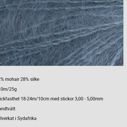
% mohair 28% silke
10m/25g
ickfasthet 18-24m/10cm med stickor 3,00 - 5,00mm
ndtvätt
llverkat i Sydafrika