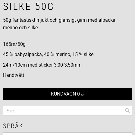
SILKE 50G
50g fantastiskt mjukt och glansigt garn med alpacka,
merino och silke.
165m/50g
45 % babyalpacka, 40 % merino, 15 % silke
24m/10cm med stickor 3,00-3,50mm
Handtvätt
KUNDVAGN
0
KR
SPRÅK