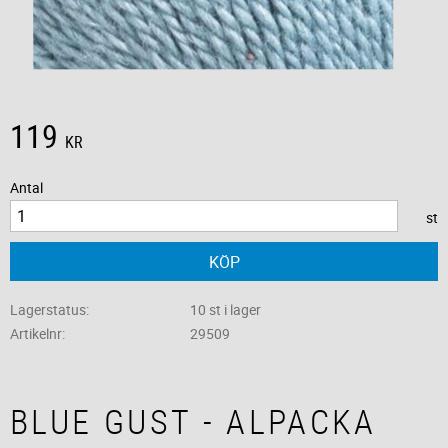
119
KR
Antal
st
KÖP
Lagerstatus
10 st i lager
Artikelnr
29509
BLUE GUST - ALPACKA